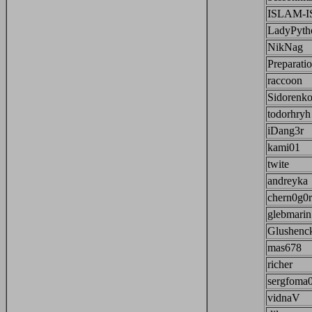
ISLAM-
LadyPyth
NikNag
Preparati
raccoon
Sidorenko
todorhryh
iDang3r
kami01
twite
andreyka
chern0g0r
glebmarin
Glushenc
mas678
richer
sergfoma
vidnaV