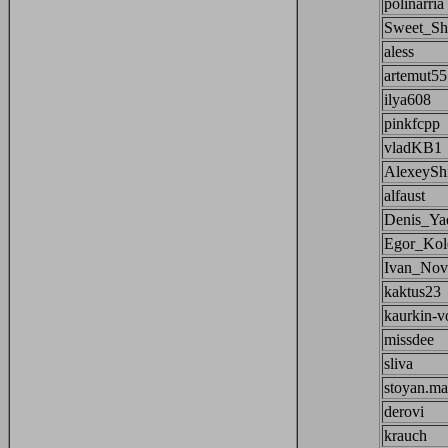
polinarria
Sweet_Sh
aless
artemut55
ilya608
pinkfcpp
vladKB1
AlexeySh
alfaust
Denis_Ya
Egor_Kol
Ivan_Novi
kaktus23
kaurkin-v
missdee
sliva
stoyan.ma
derovi
krauch