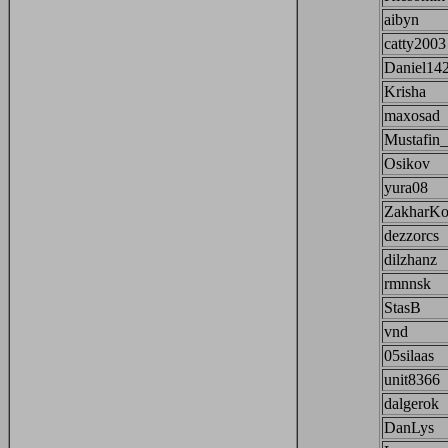
aibyn
catty2003
Daniel14
Krisha
maxosad
Mustafin
Osikov
yura08
ZakharKo
dezzorcs
dilzhanz
rmnnsk
StasB
vnd
05silaas
unit8366
dalgerok
DanLys