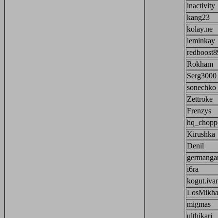
inactivity
kang23
kolay.ne
leminkay
redboost8
Rokham
Serg3000
sonechko
Zettroke
Frenzys
hq_chopp
Kirushka
Denil
germanga
i6ra
kogut.iva
LosMikh
migmas
ulthikari