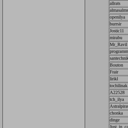
allrats
almasalm
openilya
burrsir
Jostic11
mirabu
Mr_Ravil
programm
santechni
Bouton
Frair
lirikl
tochilinak
A22528
tch_ilya
Astralpira
chonka
dinge
Just_in_c