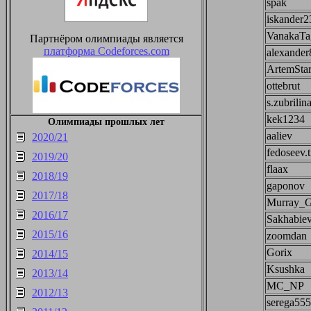
spak
iskander2
VanakaTa
Партнёром олимпиады является
платформа Codeforces.com
alexander
ArtemStar
ottebrut
s.zubrilin
kek1234
Олимпиады прошлых лет
aaliev
2020/21
fedoseev.
2019/20
flaax
2018/19
gaponov
2017/18
Murray_G
2016/17
Sakhabie
2015/16
zoomdan
Gorix
2014/15
Ksushka
2013/14
MC_NP
2012/13
serega55