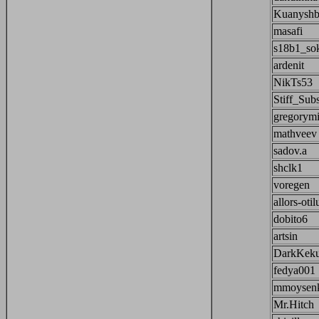
Kuanyshb
masafi
s18b1_so
ardenit
NikTs53
Stiff_Subs
gregorym
mathveev
sadov.a
shclk1
voregen
allors-otil
dobito6
artsin
DarkKek
fedya001
mmoysen
Mr.Hitch