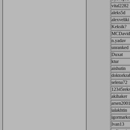
vital2282
aleks5d
alexveliki
Keksik?
MCDavid
n.yadav
unranked
Duxat
ktur
aishutin
doktorkra
selena72
12345rek
akihaker
arsen200
ialakhtin
igormark
Ivan13