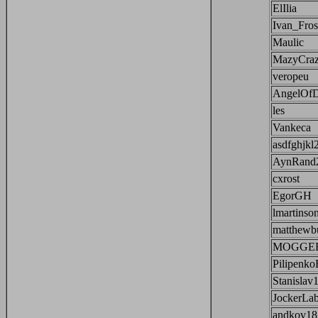
ElIlia
Ivan_Fros
Maulic
MazyCra
veropeu
AngelOfD
les
Vankeca
asdfghjk
AynRand
cxrost
EgorGH
lmartinso
matthewb
MOGGER
Pilipenk
Stanislav
JockerLa
andkov18