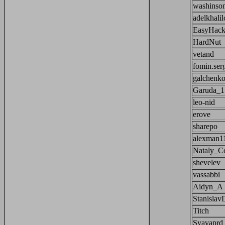
washinso
adelkhalil
EasyHack
HardNut
vetand
fomin.ser
galchenk
Garuda_1
leo-nid
erove
sharepo
alexman1
Nataly_C
shevelev
vassabbi
Aidyn_A
Stanisla
Titch
Syavaprd