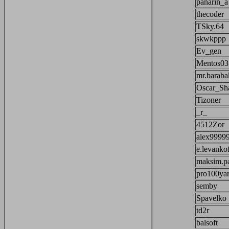
panarin_a
thecoder
TSky.64
skwkppp
Ev_gen
Mentos03
mr.baraba
Oscar_Sh
Tizoner
_r_
4512Zor
alex9999
e.levanko
maksim.p
pro100ya
semby
Spavelko
td2r
balsoft