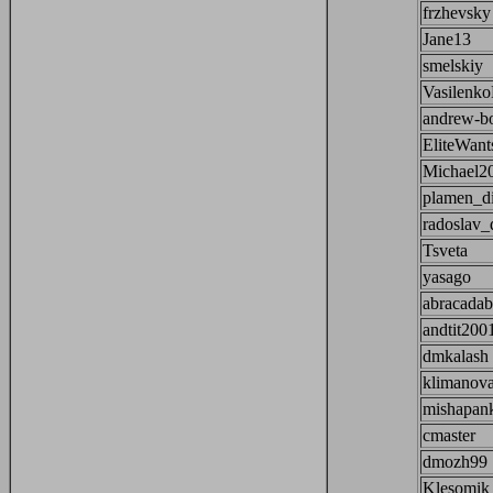
frzhevsky
Jane13
smelskiy
Vasilenko
andrew-bo
EliteWan
Michael2
plamen_d
radoslav_
Tsveta
yasago
abracadab
andtit200
dmkalash
klimanov
mishapan
cmaster
dmozh99
Klesomik