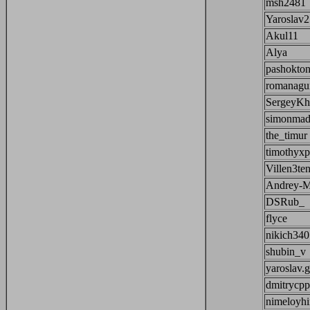
msh2481
Yaroslav
Akul11
Alya
pashokto
romanagu
SergeyKh
simonmad
the_timur
timothyxp
Villen3te
Andrey-M
DSRub_
flyce
nikich340
shubin_v
yaroslav
dmitrycpp
nimeloyhi