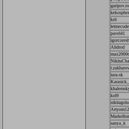
garipov.r
kekosphe
kril
letmecode
pavel41
igorcores
Alidrod
max2000t
NikitaCh
t.zakharo
iura-sk
Karasick_
khalemsk
kol9
nikitagol
Artyom1
Markello
sanya_k