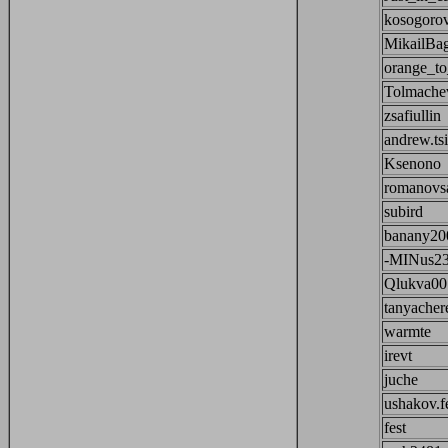
kosogoro
MikailBa
orange_to
Tolmache
zsafiullin
andrew.ts
Ksenono
romanovsa
subird
banany20
-MINus2
Qlukva00
tanyache
warmte
irevt
juche
ushakov.f
fest