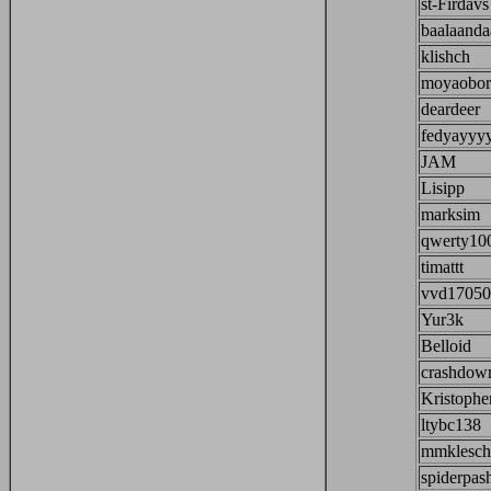
st-Firdavs
baalaanda
klishch
moyaobor
deardeer
fedyayyy
JAM
Lisipp
marksim
qwerty10
timattt
vvd17050
Yur3k
Belloid
crashdow
Kristoph
ltybc138
mmklesch
spiderpas