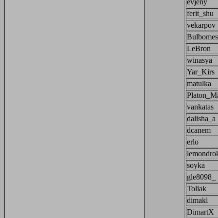
evjeny
ferit_shu
vekarpov
Bulbomes
LeBron
winasya
Yar_Kirs
matulka
Platon_M
vankatas
dalisha_a
dcanem
erlo
lemondro
soyka
gle8098_
Toliak
dimakl
DimartX