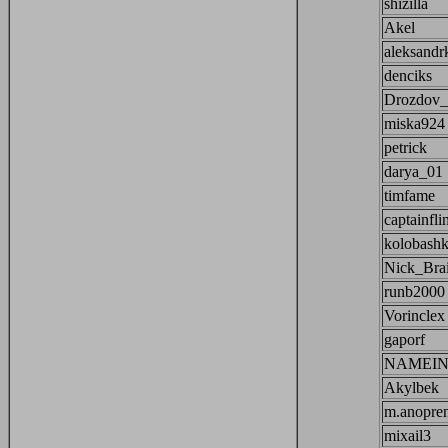
shizilla
Akel
aleksandr
denciks
Drozdov_
miska924
petrick
darya_01
timfame
captainflin
kolobash
Nick_Bra
runb2000
Vorinclex
gaporf
NAMEI
Akylbek
m.anopre
mixail3