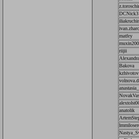
z.toroschi
DCNick3
iliakruchi
ivan.zhar
matfey
muxin200
riijii
Alexandr
Bakova
kzhivotov
volnova.d
anastasia
NovakVas
alextolst0
anatolik
ArtemSte
lmmiloser
Nastya_Sv