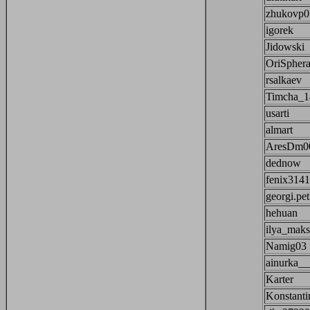
zhukovp0
igorek
Jidowski
OriSpher
rsalkaev
Timcha_1
usarti
almart
AresDm0
dednow
fenix314
georgi.pe
hehuan
ilya_mak
Namig03
ainurka__
Karter
Konstant