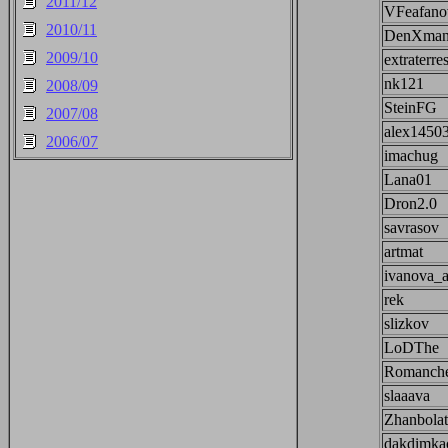
2011/12
VFeafano
2010/11
DenXman
2009/10
extraterres
nk121
2008/09
SteinFG
2007/08
alex1450
2006/07
imachug
Lana01
Dron2.0
savrasov
artmat
ivanova_
rek
slizkov
LoDThe
Romanch
slaaava
Zhanbolat
dakdimkao