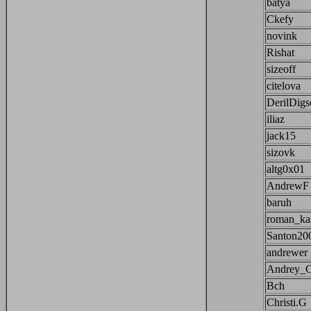
batya
Ckefy
novink
Rishat
sizeoff
citelova
DerilDigs
iliaz
jack15
sizovk
altg0x01
AndrewF
baruh
roman_ka
Santon20
andrewer
Andrey_C
Bch
Christi.G