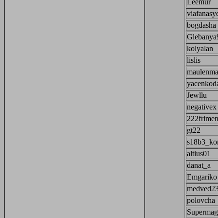
Leemur
viafanasy
bogdasha
Glebanya
kolyalan
lislis
maulenma
yacenkoda
Jewllu
negativex
222frime
gt22
s18b3_ko
altius01
danat_a
Emgariko
medved2
polovcha
Supermag