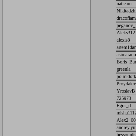
natteam
Nikitadzh
dracoflam
peganov_
Aleks312
alexis8
artem1dan
asimaran
Boris_Ba
greenla
poimidor
Proydako
YroslavB
725973
Egor_d
misha111
Alex2_00
andrey.yu
bessonnit