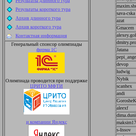
Результаты длинного тура
maxim.shu
Результаты короткого тура
sava-cska
Архив длинного тура
azat
Архив короткого тура
Gmacem
alexey.go
Контактная информация
dmitry.pr
Генеральный спонсор олимпиады
Jatana
фирма 1С
pepi_ange
devop
ludwig
Nybik
Олимпиада проводится при поддержке
scanhex
ЦРИТО МФТИ
andi
Goroshe
aleexf
dima.duni
и компании Яндекс
maksim1
s-lissov