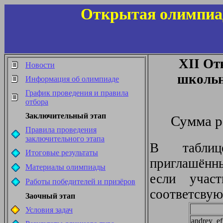
Открытая олимпиа
XII От
Новости
школьн
Информация об олимпиаде
График проведения и правила
отбора
Заключительный этап
Сумма р
Правила проведения
заключительного этапа
В таблиц
Итоговые результаты
приглашённ
Материалы олимпиады
если учас
Работы победителей и призёров
соответсвую
Заочный этап
Условия задач
andrey_e