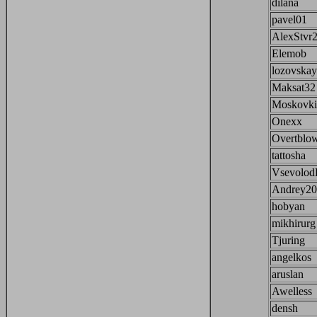
dilana
pavel01
AlexStvr
Elemob
lozovskay
Maksat32
Moskovki
Onexx
Overtblow
tattosha
Vsevolo
Andrey20
hobyan
mikhirurg
Tjuring
angelkos
aruslan
Awelless
densh