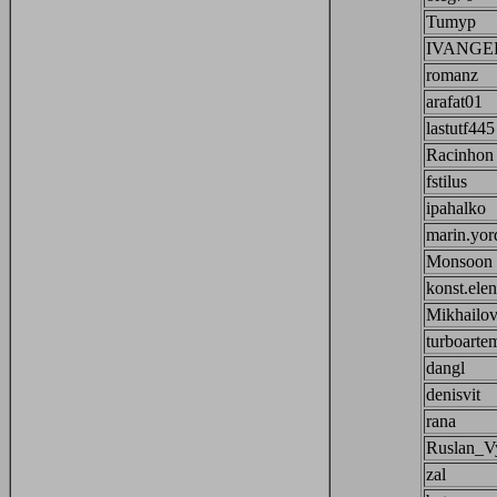
Tumyp
IVANGE
romanz
arafat01
lastutf445
Racinhon
fstilus
ipahalko
marin.yor
Monsoon
konst.elen
Mikhailov
turboarte
dangl
denisvit
rana
Ruslan_V
zal