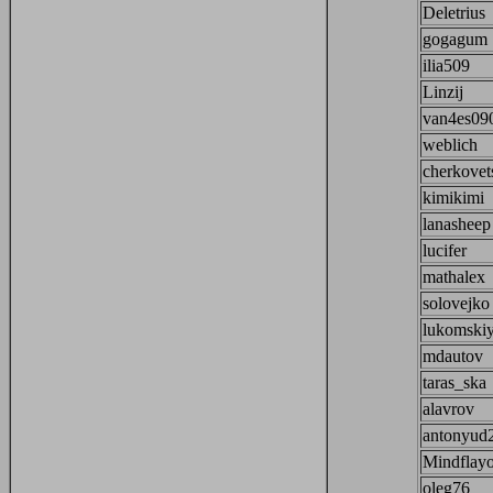
Deletrius
gogagum
ilia509
Linzij
van4es09
weblich
cherkovet
kimikimi
lanasheep
lucifer
mathalex
solovejko
lukomski
mdautov
taras_ska
alavrov
antonyud
Mindflay
oleg76