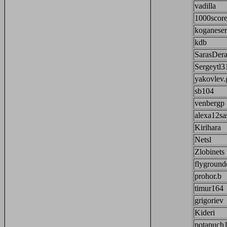
vadilla
1000scor
koganese
kdb
SarasDera
Sergeytl3
yakovlev.
sb104
venbergp
alexa12sa
Kirihara
Netsl
Zlobinets
flyground
prohor.b
timur164
grigoriev
Kideri
potapuch