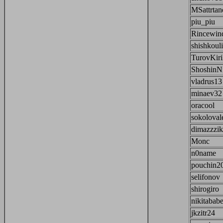
MSattrtan
piu_piu
Rincewin
shishkoul
TurovKiri
ShoshinNi
vladrus13
minaev32
oracool
sokoloval
dimazzzik
Monc
n0name
pouchin2
selifonov
shirogiro
nikitabab
jkzitr24