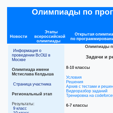
Олимпиады по про
Этапы
Открытая олимпи
Новости
всероссийской
по программирован
олимпиады
Олимпиады по
Информация о
проведении ВсОШ в
Задачи и 
Москве
8-10 классы
Олимпиада имени
Мстислава Келдыша
Условия
Решения
Страница участника
Архив с тестами и реш
Видеоразбор заданий
Региональный этап
Тренировка на codeforce
Результаты:
6-7 классы
9 класс
10 класс