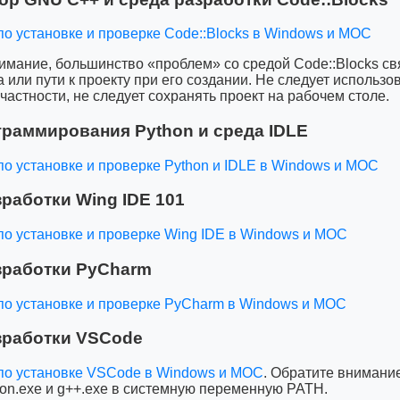
по установке и проверке Code::Blocks в Windows и МОС
имание, большинство «проблем» со средой Code::Blocks св
 или пути к проекту при его создании. Не следует использ
 частности, не следует сохранять проект на рабочем столе.
граммирования Python и среда IDLE
по установке и проверке Python и IDLE в Windows и МОС
работки Wing IDE 101
по установке и проверке Wing IDE в Windows и МОС
зработки PyCharm
по установке и проверке PyCharm в Windows и МОС
зработки VSCode
по установке VSCode в Windows и МОС
. Обратите внимание
on.exe и g++.exe в системную переменную PATH.