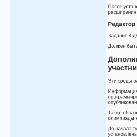
После устан
расширения m
Редактор
Задание 4 д
Должен быть 
Дополн
участни
Эти среды р
Информация 
программиро
опубликован
Также образ
олимпиады 
До начала т
установлены