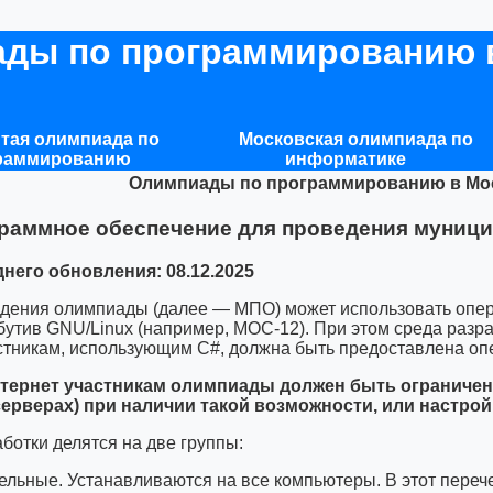
ды по программированию 
тая олимпиада по
Московская олимпиада по
раммированию
информатике
Олимпиады по программированию в Моск
раммное обеспечение для проведения муници
него обновления: 08.12.2025
дения олимпиады (далее — МПО) может использовать опер
бутив GNU/Linux (например, МОС-12). При этом среда разра
стникам, использующим С#, должна быть предоставлена оп
нтернет участникам олимпиады должен быть ограничен
 серверах) при наличии такой возможности, или настр
ботки делятся на две группы:
ельные. Устанавливаются на все компьютеры. В этот переч