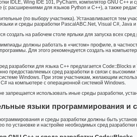
отки IDLE, Wing IDE 101, PyCharm, компилятор GNU C++ и с
(с расширениями для языков Python и С++), а также редактор
ительные (по выбору участника). Устанавливаются тем учас
языки и среды разработки PascalABC.Net, Visual C#, Java и I
ся создать на рабочем столе ярлыки для запуска всех сред 
лимпиады должны работать в «чистом» профиле, в частнос
программы. Для этого рекомендуется создать на компьютер
cред разработки для языка C++ предлагается Code::Blocks и
нно предоставляемых сред разработки в связи с высокими
 системе Windows. При этом участникам, желающим исполь
l C# на компьютере с операционной системой Windows.
не запрещается использовать иные среды разработки, уст
ельные языки программирования и с
рограммирования и среды разработки должны быть установ
ео по установке и настройке необходимых сред разработки
ор GNU C++ и среда разработки Code::Blocks