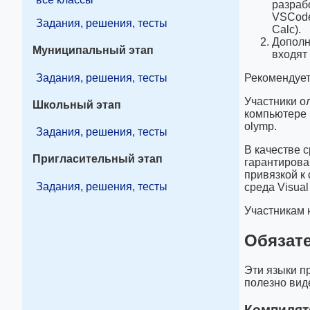
разраб
VSCode 
Задания, решения, тесты
Calc).
Дополн
Муниципальный этап
входят 
Задания, решения, тесты
Рекомендует
Участники о
Школьный этап
компьютере 
olymp.
Задания, решения, тесты
В качестве 
Пригласительный этап
гарантирова
привязкой к
Задания, решения, тесты
среда Visua
Участникам 
Обязат
Эти языки п
полезно вид
Компилят