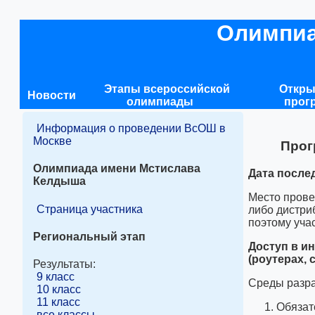
Олимпиа
Этапы всероссийской
Откры
Новости
олимпиады
прог
Информация о проведении ВсОШ в
Москве
Прог
Олимпиада имени Мстислава
Дата послед
Келдыша
Место прове
Страница участника
либо дистри
поэтому уча
Региональный этап
Доступ в и
(роутерах,
Результаты:
9 класс
Cреды разра
10 класс
11 класс
Обязат
все классы