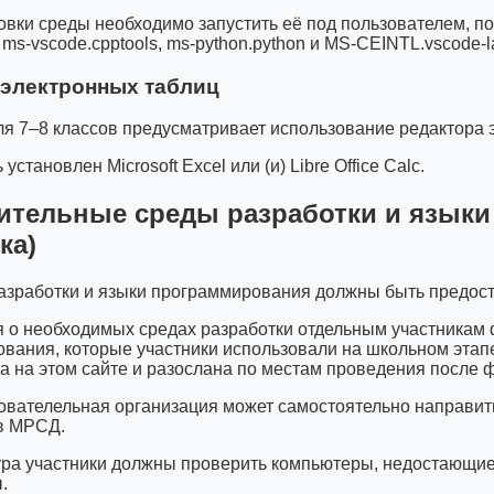
овки среды необходимо запустить её под пользователем, по
s-vscode.cpptools, ms-python.python и MS-CEINTL.vscode-l
 электронных таблиц
ля 7–8 классов предусматривает использование редактора 
установлен Microsoft Excel или (и) Libre Office Calс.
ительные среды разработки и языки
ка)
азработки и языки программирования должны быть предос
о необходимых средах разработки отдельным участникам 
вания, которые участники использовали на школьном этапе
а на этом сайте и разослана по местам проведения после
ователельная организация может самостоятельно направи
в МРСД.
ура участники должны проверить компьютеры, недостающие
.