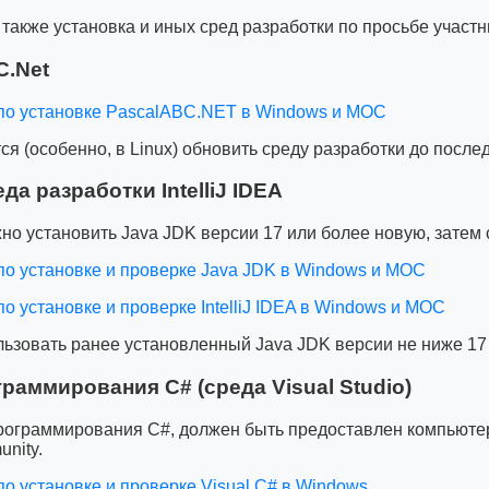
также установка и иных сред разработки по просьбе участн
C.Net
по установке PascalABC.NET в Windows и МОС
я (особенно, в Linux) обновить среду разработки до после
еда разработки IntelliJ IDEA
о установить Java JDK версии 17 или более новую, затем ср
по установке и проверке Java JDK в Windows и МОС
о установке и проверке IntelliJ IDEA в Windows и МОС
ьзовать ранее установленный Java JDK версии не ниже 17 и 
раммирования C# (среда Visual Studio)
рограммирования C#, должен быть предоставлен компьютер 
nity.
по установке и проверке Visual C# в Windows