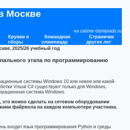
в Москве
на сайте
olympiads.ru
Кружки и
Командная
Странички
сборы
олимпиада
других лет
ве, 2025/26 учебный год
пального этапа по программированию
ационные системы Windows 10 или новее или какой-
ботки Visual C# существуют только для Windows,
ерационная система Windows.
, это можно сделать на сетевом оборудовании
ойками файрвола на каждом компьютере участника.
ень входит язык программирования Python и среды