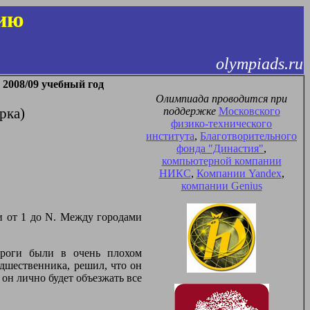
ию
olympiads.ru
2008/09 учебный год
Олимпиада проводится при
поддержке
Московского
рка)
физико-технического
института
,
Благотворительного
фонда "Династия"
,
компьютерной компании
НИКС
,
Компании Yandex
,
компании Genius
и от 1 до N. Между городами
дороги были в очень плохом
едшественника, решил, что он
 он лично будет объезжать все