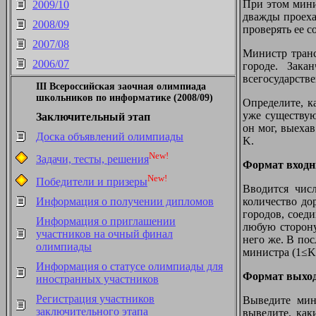
При этом минис
2009/10
дважды проехат
2008/09
проверять ее с
2007/08
Министр транс
2006/07
городе. Зака
всегосударств
III Всероссийская заочная олимпиада
школьников по информатике (2008/09)
Определите, к
уже существую
Заключительный этап
он мог, выехав
Доска объявлений олимпиады
K.
New!
Задачи, тесты, решения
Формат вход
New!
Победители и призеры
Вводится чис
количество до
Информация о получении дипломов
городов, соед
Информация о приглашении
любую сторону
участников на очный финал
него же. В пос
олимпиады
министра (1≤K
Информация о статусе олимпиады для
Формат выхо
иностранных участников
Регистрация участников
Выведите мини
заключительного этапа
выведите, как