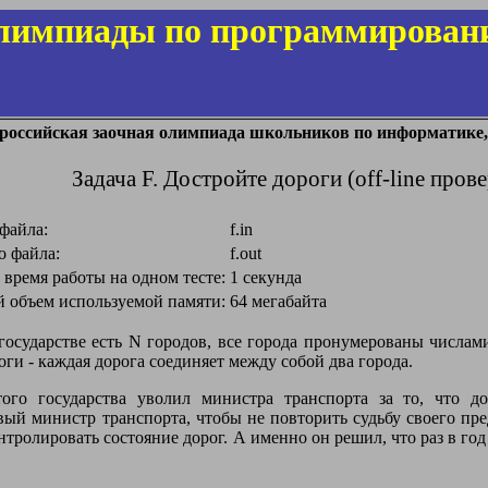
лимпиады по программирован
ероссийская заочная олимпиада школьников по информатике, 
Задача F. Достройте дороги (off-line прове
файла:
f.in
о файла:
f.out
время работы на одном тесте:
1 секунда
 объем используемой памяти:
64 мегабайта
государстве есть N городов, все города пронумерованы числам
ги - каждая дорога соединяет между собой два города.
того государства уволил министра транспорта за то, что 
вый министр транспорта, чтобы не повторить судьбу своего пр
нтролировать состояние дорог. А именно он решил, что раз в год