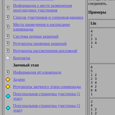
соединять.
Информация о месте размещения
иногородних участников
Примеры
Список участников и сопровождающих
f.in
Места проведения и расписание
олимпиады
4

2

Система оценки решений
2 3

3 4

Результаты проверки решений
Результаты рассмотрения апелляций
Контакты
Заочный этап
6

5

Информация об олимпиаде
1 2

2 3

Задачи
3 4

4 2

Результаты заочного этапа олимпиады
6 6

Персональная страничка участника (1
этап)
2

4

Персональная страничка участника (2
1 2

этап)
1 2
