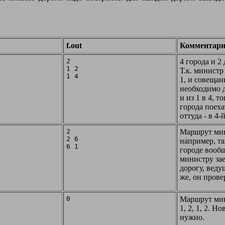
f.out
Комментар
2

4 города и 2 
1 2

Т.к. министр
1, и совещан
необходимо д
и из 1 в 4, т
города поехат
оттуда - в 4-
2

Маршрут мин
2 6

например, таки
городе вообщ
министру зае
дорогу, веду
же, он прове
0
Маршрут мин
1, 2, 1, 2. Н
нужно.