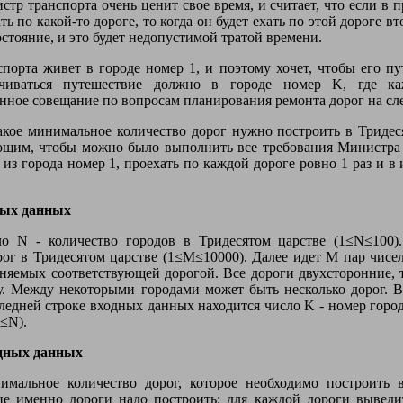
тр транспорта очень ценит свое время, и считает, что если в п
ь по какой-то дороге, то когда он будет ехать по этой дороге вт
остояние, и это будет недопустимой тратой времени.
порта живет в городе номер 1, и поэтому хочет, чтобы его пу
нчиваться путешествие должно в городе номер K, где к
енное совещание по вопросам планирования ремонта дорог на с
акое минимальное количество дорог нужно построить в Тридес
щим, чтобы можно было выполнить все требования Министра т
 из города номер 1, проехать по каждой дороге ровно 1 раз и в
ных данных
ло N - количество городов в Тридесятом царстве (1≤N≤100)
рог в Тридесятом царстве (1≤M≤10000). Далее идет M пар чисел
иняемых соответствующей дорогой. Все дороги двухсторонние, т
. Между некоторыми городами может быть несколько дорог. В
ледней строке входных данных находится число K - номер город
≤N).
дных данных
мальное количество дорог, которое необходимо построить в
ие именно дороги надо построить: для каждой дороги выведи