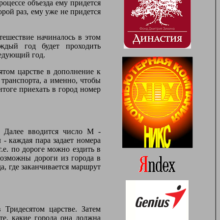
роцессе объезда ему придется
орой раз, ему уже не придется
тешествие начиналось в этом
аждый год будет проходить
ледующий год.
ятом царстве в дополнение к
ранспорта, а именно, чтобы
 итоге приехать в город номер
. Далее вводится число M -
 - каждая пара задает номера
.е. по дороге можно ездить в
озможны дороги из города в
а, где заканчивается маршрут
 Тридесятом царстве. Затем
те, какие города она должна