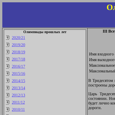
О
III Вс
Олимпиады прошлых лет
2020/21
2019/20
2018/19
Имя входного 
2017/18
Имя выходног
Максимальное 
2016/17
Максимальный
2015/16
В Тридесятом 
2014/15
построены доро
2013/14
Царь Тридеся
2012/13
состоянии. Но
2011/12
будет лично ко
дороги.
2010/11