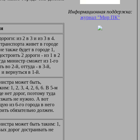
Информационная поддержка:
журнал "Мир ПК"
ии
дороги: из 2 в 3 и из 3 в 4.
 транспорта живет в городе
ие также будет в городе 1,
остроить 2 дороги - из 1 в 2
огда министр сможет из 1-го
ь во 2-й, оттуда - в 3-й,
й и вернуться в 1-й.
истра может быть,
м: 1, 2, 3, 4, 2, 6, 6. В 5-м
е нет дорог, поэтому туда
зжать не нужно. А вот
щую из 6-го города в него
рить обязательно должен.
истра может быть таким: 1,
овых дорог достраивать не