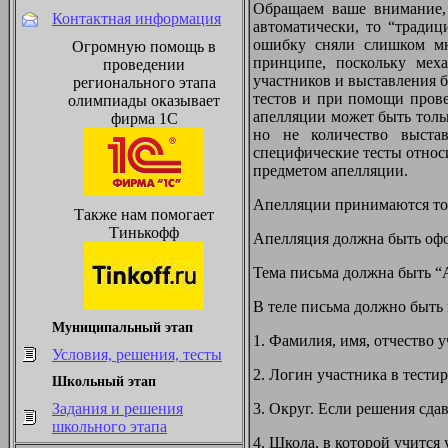
Обращаем ваше внимание, 
Контактная информация
автоматически, то “традиц
ошибку сняли слишком мн
Огромную помощь в
принципе, поскольку мех
проведении
участников и выставления 
регионального этапа
тестов и при помощи пров
олимпиады оказывает
апелляции может быть толь
фирма 1С
но не количество выста
специфические тесты относ
предметом апелляции.
Апелляции принимаются тол
Также нам помогает
Тинькофф
Апелляция должна быть оф
Тема письма должна быть “
В теле письма должно быть
Муниципальный этап
1. Фамилия, имя, отчество у
Условия, решения, тесты
2. Логин участника в тест
Школьный этап
3. Округ. Если решения сда
Задания и решения
школьного этапа
4. Школа, в которой учится 