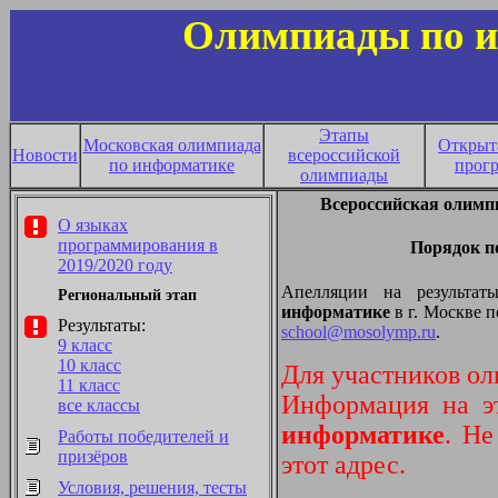
Олимпиады по и
Этапы
Московская олимпиада
Открыт
Новости
всероссийской
по информатике
прог
олимпиады
Всероссийская олимпи
О языках
программирования в
Порядок п
2019/2020 году
Апелляции на результат
Региональный этап
информатике
в г. Москве п
Результаты:
school@mosolymp.ru
.
9 класс
10 класс
Для участников ол
11 класс
Информация на эт
все классы
информатике
. Не
Работы победителей и
призёров
этот адрес.
Условия, решения, тесты