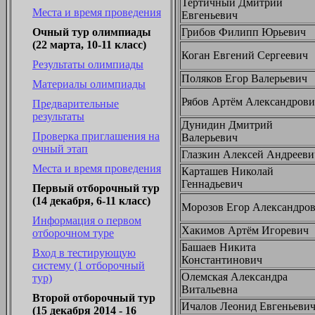
Тертичный Дмитрий
Места и время проведения
Евгеньевич
Грибов Филипп Юрьевич
Очный тур олимпиады
(22 марта, 10-11 класс)
Коган Евгений Сергеевич
Результаты олимпиады
Поляков Егор Валерьевич
Материалы олимпиады
Рябов Артём Александров
Предварительные
результаты
Дунидин Дмитрий
Проверка приглашения на
Валерьевич
очный этап
Глазкин Алексей Андрееви
Места и время проведения
Карташев Николай
Геннадьевич
Первый отборочный тур
(14 декабря, 6-11 класс)
Морозов Егор Александро
Информация о первом
Хакимов Артём Игоревич
отборочном туре
Башаев Никита
Вход в тестирующую
Константинович
систему (1 отборочный
Олемская Александра
тур)
Витальевна
Второй отборочный тур
Ичалов Леонид Евгеньеви
(15 декабря 2014 - 16