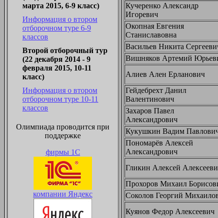
Кучеренко Александр
марта 2015, 6-9 класс)
Игоревич
Информация о втором
Окопная Евгения
отборочном туре 6-9
Станиславовна
классов
Васильев Никита Сергееви
Второй отборочный тур
Вишняков Артемий Юрьев
(22 декабря 2014 - 9
февраля 2015, 10-11
Алиев Ален Ерланович
класс)
Гейдебрехт Данил
Информация о втором
Валентинович
отборочном туре 10-11
классов
Захаров Павел
Александрович
Олимпиада проводится при
Кукушкин Вадим Павлови
поддержке
Пономарёв Алексей
Александрович
фирмы 1С
Гликин Алексей Алексеев
Прохоров Михаил Борисов
компании Яндекс
Соколов Георгий Михаило
Куянов Федор Алексеевич