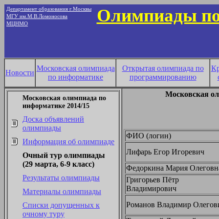
Олимпиады по
Департамент образования г.Москвы
МГУ им.М.В.Ломоносова
МЦНМО
Московская олимпиада
Открытая олимпиада по
К
Новости
по информатике
программированию
Московская ол
Московская олимпиада по
информатике 2014/15
Доска объявлений
олимпиады
ФИО (логин)
Информация об олимпиаде
Лифарь Егор Игоревич
Очный тур олимпиады
(29 марта, 6-9 класс)
Федоркина Мария Олеговн
Результаты олимпиады
Григорьев Пётр
Владимирович
Материалы олимпиады
Романов Владимир Олегов
Списки допущенных к
очному туру