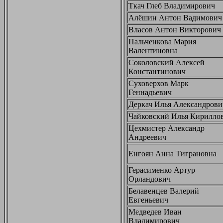
Ткач Глеб Владимирович
Алёшин Антон Вадимович
Власов Антон Викторович
Пальченкова Мария
Валентиновна
Соколовский Алексей
Константинович
Суховерхов Марк
Геннадьевич
Деркач Илья Александрови
Чайковский Илья Кирилло
Цехмистер Александр
Андреевич
Енгоян Анна Тиграновна
Герасименко Артур
Орландович
Белавенцев Валерий
Евгеньевич
Медведев Иван
Владимирович