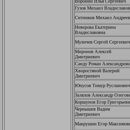
Воронин Илья Сергеевич
Гузов Михаил Владиславо
Ситников Михаил Андрее
Неверова Екатерина
Владиславовна
Муличев Сергей Сергеевич
Миронов Алексей
Дмитриевич
Санду Роман Александров
Хворостяной Валерий
Дмитриевич
Юнусов Тимур Русланович
Залялов Александр Олегов
Коршунов Егор Григорьев
Чернышев Вадим
Дмитриевич
Макрушин Егор Максимов